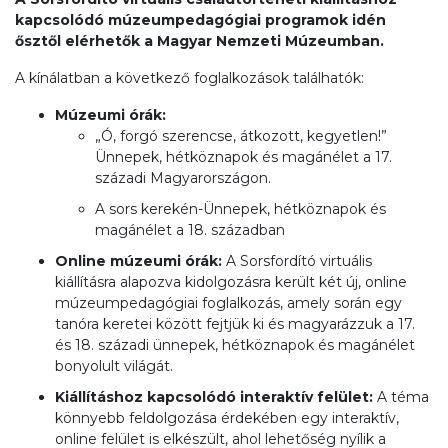
kapcsolódó múzeumpedagógiai programok idén
ősztől
elérhetők
a Magyar Nemzeti Múzeumban.
A kínálatban a következő foglalkozások találhatók:
Múzeumi órák:
„Ó, forgó szerencse, átkozott, kegyetlen!”
Ünnepek, hétköznapok és magánélet a 17.
századi Magyarországon.
A sors kerekén-Ünnepek, hétköznapok és
magánélet a 18. században
Online múzeumi órák:
A Sorsfordító virtuális
kiállításra alapozva kidolgozásra került két új, online
múzeumpedagógiai foglalkozás, amely során egy
tanóra keretei között fejtjük ki és magyarázzuk a 17.
és 18. századi ünnepek, hétköznapok és magánélet
bonyolult világát.
Kiállításhoz kapcsolódó interaktív felület​:
A téma
könnyebb feldolgozása érdekében egy interaktív,
online felület is elkészült, ahol lehetőség nyílik a