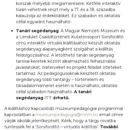
korszak mélyebb megismerésére. Kétféle interaktív
túrán vehetnek részt mely a 17. és a 18. századba
kalauzolja az érdeklődőket. Ez szabadon és oktatási
céllal egyaránt használható.
Tanári segédanyag
: A Magyar Nemzeti Múzeum és
a Lendület Családtörténeti Kutatócsoport Sorsfordító
című interaktív virtuális kiállításához készült oktatási
segédanyag alapanyagként szolgálhat a kiállítás
feldolgozásához. A letölthető tanári segédanyag
tanórai keretek között alkalmazható felhasználási
javaslatokat, óraterveket és projekt feladat ötleteket
tartalmaz. Az pedagógusoknak készített oktatási
segédanyag több tantárgy – történelem és
társadalomismeret esetén is használható, oktatási
céllal szabadon használható.
A tanári
segédanyag
ITT
érhető.
A kiállításhoz kapcsolódó múzeumpedagógiai programmal
kapcsolatban a
muzeumpedagogia@mnm.hu
email címre
várják iskolák jelentkezését. Kérik, hogy a tárgy rovatba
tüntessék fel a ‘
Sorsfordító – virtuális kiállítás
’.
További