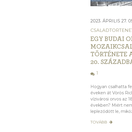
2023. ÁPRILIS 27. 0
CSALADTORTENE
EGY BUDAI 
MOZAIKCSA
TÖRTÉNETE A
20. SZÁZAD
1
Hogyan csalhatta f
éveken át Vörös Ric
vízivárosi orvos az 
években? Miért ne
lepleződött le, mikö
TOVÁBB