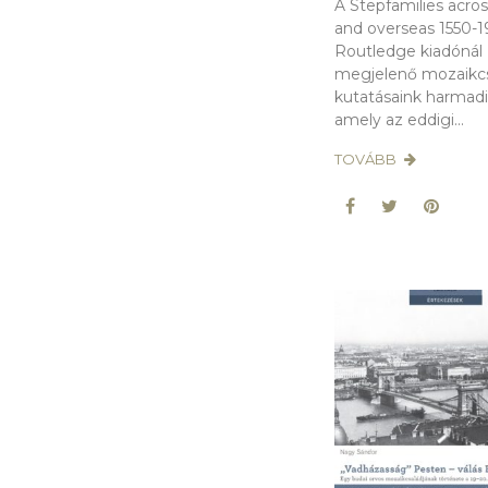
A Stepfamilies acro
and overseas 1550-1
Routledge kiadónál
megjelenő mozaikc
kutatásaink harmadi
amely az eddigi...
TOVÁBB