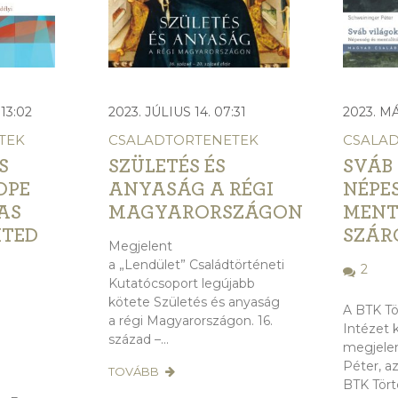
13:02
2023. JÚLIUS 14. 07:31
2023. MÁ
TEK
CSALADTORTENETEK
CSALA
S
SZÜLETÉS ÉS
SVÁB
OPE
ANYASÁG A RÉGI
NÉPES
AS
MAGYARORSZÁGON
MENT
ITED
SZÁRO
Megjelent
a „Lendület” Családtörténeti
2
Kutatócsoport legújabb
kötete Születés és anyaság
A BTK T
a régi Magyarországon. 16.
Intézet 
század –...
megjele
Péter, a
TOVÁBB
BTK Tör