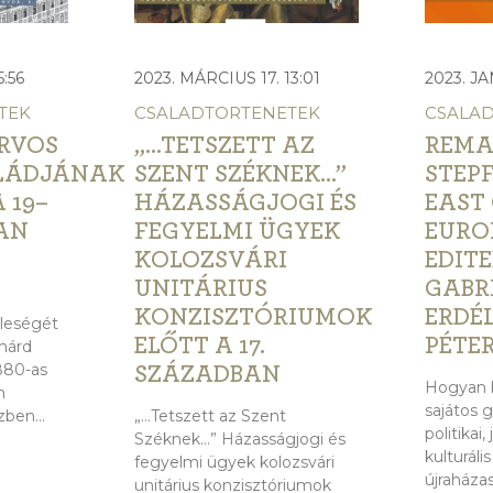
5:56
2023. MÁRCIUS 17. 13:01
2023. JA
TEK
CSALADTORTENETEK
CSALA
ORVOS
„…TETSZETT AZ
REMA
LÁDJÁNAK
SZENT SZÉKNEK…”
STEPF
 19–
HÁZASSÁGJOGI ÉS
EAST
BAN
FEGYELMI ÜGYEK
EUROP
KOLOZSVÁRI
EDITE
UNITÁRIUS
GABR
KONZISZTÓRIUMOK
ERDÉ
eleségét
ELŐTT A 17.
PÉTE
hárd
1880-as
SZÁZADBAN
Hogyan b
m
sajátos g
zben...
„…Tetszett az Szent
politikai, 
Széknek…” Házasságjogi és
kulturális
fegyelmi ügyek kolozsvári
újraháza
unitárius konzisztóriumok