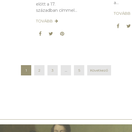
a...
előtt a 17.
században címmel...
TOVÁBB
TOVÁBB
1
2
3
…
5
Következő