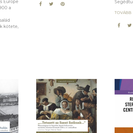
ss Europe
Segédtud
900 a
TOVÁBB
salád
k kötete,