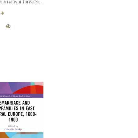
ományai Tanszék...