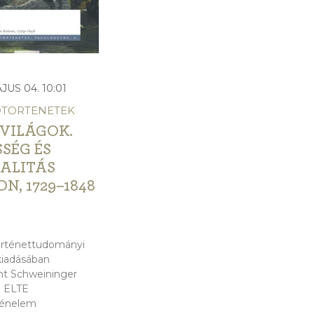
JUS 04. 10:01
DTORTENETEK
 VILÁGOK.
SÉG ÉS
ALITÁS
N, 1729–1848
örténettudományi
kiadásában
nt Schweininger
z ELTE
ténelem