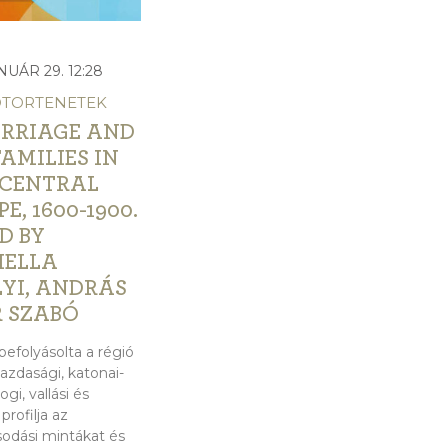
NUÁR 29. 12:28
DTORTENETEK
RRIAGE AND
AMILIES IN
 CENTRAL
E, 1600-1900.
D BY
IELLA
LYI, ANDRÁS
R SZABÓ
efolyásolta a régió
azdasági, katonai-
jogi, vallási és
 profilja az
sodási mintákat és