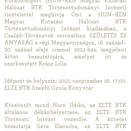
Kutatócsoport (HUN–REN Magyar Kutatási
Hálózat BTK Történettudományi Intézet)
tisztelettel meghívja Önt a HUN–REN
Magyar Kutatási Hálózat BTK
Történettudományi Intézet kiadásában, a
Család–Történetek sorozatban SZÜLETÉS ÉS
ANYASÁG a régi Magyarországon, 16. század–
20. század eleje címmel 2023-ban megjelent
kötet bemutatójára, amelyet írt és
szerkesztett Krász Lilla.
Időpont és helyszín: 2023. szeptember 26. 17:00.
ELTE BTK Szekfű Gyula Könyvtár
Köszöntőt mond Horn Ildikó, az ELTE BTK
általános dékánhelyettese, az ELTE BTK
Történeti Intézet vezetője. A kötetet
bemutatja Géra Eleonóra, az ELTE BTK