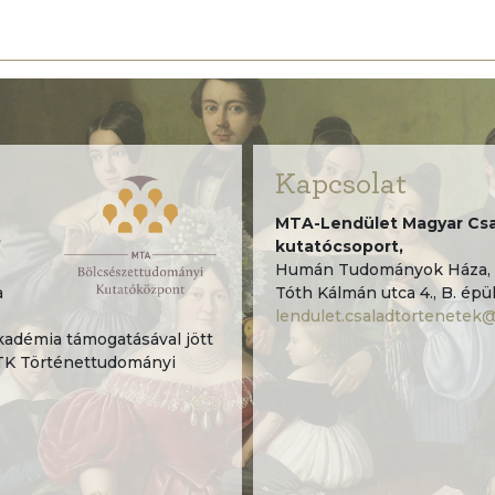
Kapcsolat
MTA-Lendület Magyar Csa
”
kutatócsoport,
Humán Tudományok Háza, 
a
Tóth Kálmán utca 4., B. épül
lendulet.csaladtortenetek
démia támogatásával jött
TK Történettudományi