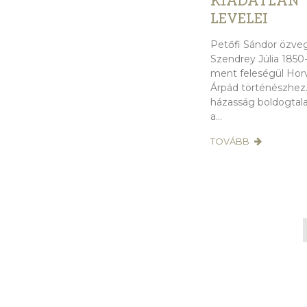
KIADATLAN
LEVELEI
Petőfi Sándor özve
Szendrey Júlia 1850
ment feleségül Hor
Árpád történészhez
házasság boldogtala
a...
TOVÁBB