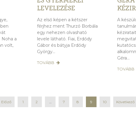
ÉS GYERMEKEI
GÉRA
LEVELEZÉSE
KÉZI
gye,
Az első képen a kétszer
A készül
-ben
férjhez ment Thurzó Borbála
tanulmá
vát
egy nehezen olvasható
kézirata
. Noha a
levele látható. Fiai, Erdődy
megvitat
n volt,
Gábor és bátyja Erdődy
kutatócs
György...
alkalomm
Géra...
TOVÁBB
TOVÁBB
Előző
1
2
…
7
8
9
10
Következő