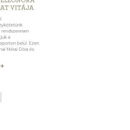
 ELEONÓRA
RAT VITÁJA
ő
nykötetünk
it rendszeresen
juk a
oporton belül. Ezen
al Mérai Dóra és