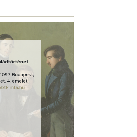
ládtörténet
1097 Budapest,
et, 4. emelet.
@btk.mta.hu