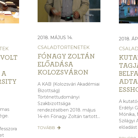
2018. MÁJUS 14.
2018. ÁP
CSALADTORTENETEK
TEK
CSALA
FÓNAGY ZOLTÁN
 VOLT
KUTA
ELŐADÁSA
TAGJ
KOLOZSVÁRON
 A
BELF
RSITY
ADTA
A KAB (Kolozsvári Akadémiai
ESSH
Bizottság)
Történettudományi
A kutató
Szakbizottsága
Erdélyi G
omas
rendezésében 2018. május
Mónika, 
ége.
14-én Fónagy Zoltán tartott...
Szilágyi 
előadást 
TOVÁBB
fesszora
et