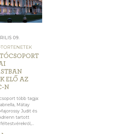
RILIS 09.
DTORTENETEK
TÓCSOPORT
AI
ASTBAN
K ELŐ AZ
C-N
csoport több tagja:
abriella, Mátay
Majorossy Judit és
Adrienn tartott
féltestvérekről,...