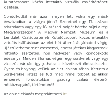
Kutatócsoport közös interaktív virtuális családtörténeti
kiállítása.
Gondolkodtál már azon, milyen lett volna egy másik
évszázadban a világra jönni? Szeretnél egy 17. századi
arisztokrata vagy egy 18. századi polgár bőrébe bújni a régi
Magyarországon? A Magyar Nemzeti Múzeum és a
Lendület Családtörténeti Kutatócsoport közös interaktív
virtuális kiállításában az élet hét állomását járhatod végig:
újjászülethetsz mint csecsemő, lehetsz játékos kisgyermek,
hittérítő szerzetes, hős hadvezér vagy gondoskodó
édesanya. Minden állomás végén egy sorskerék vagy egy
válaszút vár rád, így juthatsz a következő életszakaszba.
Gyere és bolyongj velünk az élet labirintusában! Kattints a
Sorskerékre, játssz és tudj meg minél többet az akkori
emberek fordulatokban gazdag családi életéről,
hétköznapjairól, történetéről!
Az online előadás megtekinthető
itt
.