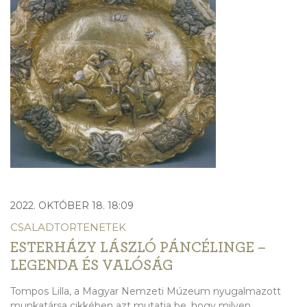
2022. OKTÓBER 18. 18:09
CSALADTORTENETEK
ESTERHÁZY LÁSZLÓ PÁNCÉLINGE –
LEGENDA ÉS VALÓSÁG
Tompos Lilla, a Magyar Nemzeti Múzeum nyugalmazott
munkatársa cikkében azt mutatja be, hogy milyen