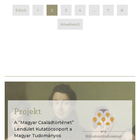
Előző
1
2
3
4
…
7
8
Következő
Projekt
A “Magyar Családtörténet”
Lendület Kutatócsoport a
Magyar Tudományos