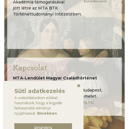
Akadémia támogatásával
jött létre az MTA BTK
Történettudományi Intézetében.
Kapcsolat
MTA-Lendület Magyar Családtörténet
kutatócsoport,
Süti adatkezelés
Humán Tudományok Háza, 1097 Budapest,
Tóth Kálmán utca 4., B. épület, 4. emelet.
A weboldalunkon sütiket
lendulet.csaladtortenetek@btk.mta.hu
használunk, hogy a legjobb
felhasználói élményt
nyújthassuk.
Bővebben
RENDBEN