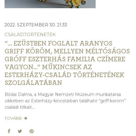
2022. SZEPTEMBER 30. 21:33
CSALADTORTENETEK
“… EZÜSTBEN FOGLALT ARANYOS
GRIFF KÖRÖM, MELLYEN MÉLTÓSÁGOS G
RÓFF ESZTERHÁS FAMILIA CZÍMERE VA
GYON…” MŰKINCSEK AZ ES
TERHÁZY-CSALÁD TÖRTÉNETÉNEK SZ
OLGÁLATÁBAN
Bódai Dalma, a Magyar Nemzeti Múzeum munkatársa
cikkében az Esterházy-kincstárban található “griff köröm”
családi titkait...
TOVÁBB